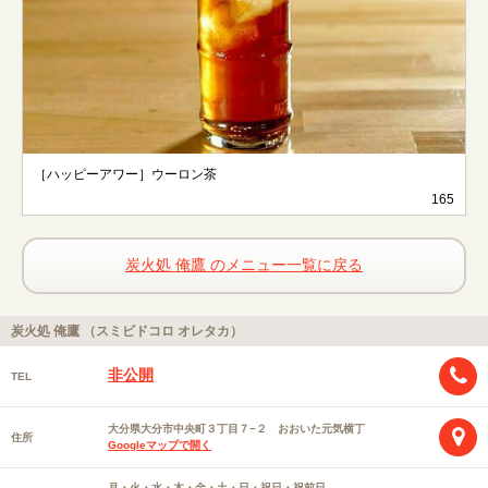
［ハッピーアワー］ウーロン茶
165
炭火処 俺鷹 のメニュー一覧に戻る
炭火処 俺鷹 （スミビドコロ オレタカ）
非公開
TEL
大分県大分市中央町３丁目７−２ おおいた元気横丁
住所
Googleマップで開く
月・火・水・木・金・土・日・祝日・祝前日