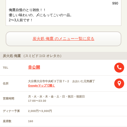
990
俺鷹自慢のとり雑炊！！
優しい味わいの、〆にもってこいの一品。
2〜3人前です！
炭火処 俺鷹 のメニュー一覧に戻る
炭火処 俺鷹 （スミビドコロ オレタカ）
非公開
TEL
大分県大分市中央町３丁目７−２ おおいた元気横丁
住所
Googleマップで開く
月・火・水・木・金・土・日・祝日・祝前日
営業時間
17:00〜23:30
ディナー予算
2,000円〜3,000円
座席数
160